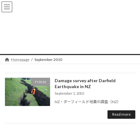
Skip
Skip
to
to
the
the
content
Navigation
September 2010
Homepage
September 2010
Damage survey after Darfield
FY2010
Earthquake in NZ
September 1, 2010
NZ・ダーフィールド地震の調査（NZ）
Read more