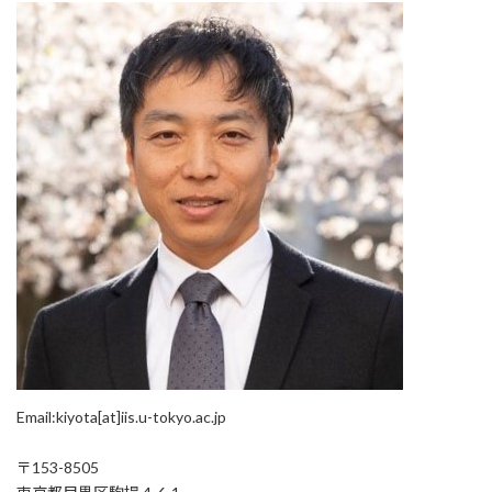
Email:kiyota[at]iis.u-tokyo.ac.jp
〒153-8505