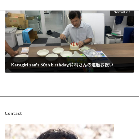
May 25, 2025
Next article
Katagiri san's 60th birthday/片桐さんの還暦お祝い
July 1, 2025
Contact